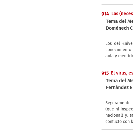
914
Las (neces
Tema del M
Domènech Cas
Los del «nive
conocimiento 
aula y mentirl
915
El virus, 
Tema del M
Fernández E
Seguramente 
(que ni inspe
nacional) y, 
conflicto con 