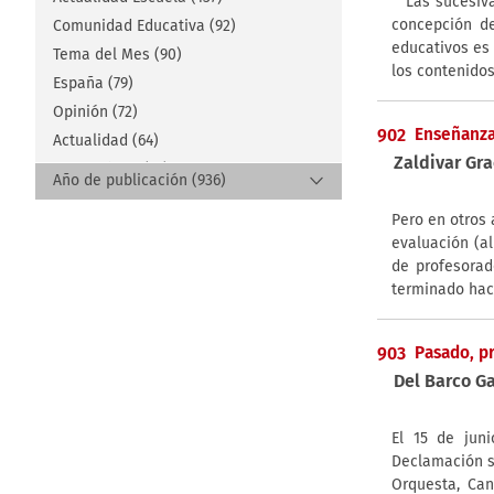
Las sucesiv
concepción de
Comunidad Educativa (92)
educativos es
Tema del Mes (90)
los contenidos
España (79)
Opinión (72)
902
Enseñanza
Actualidad (64)
Zaldivar Gra
Monográfico (21)
Año de publicación (936)
Reportaje (18)
2026 (15)
Pero en otros
Artículos (16)
2025 (20)
evaluación (a
Internacional (15)
2024 (31)
de profesorad
Editorial (14)
terminado hac
2023 (32)
Entrevista (12)
2022 (47)
Hoy es Noticia (11)
2021 (44)
903
Pasado, p
Experiencia (10)
Del Barco Ga
2020 (72)
Experiencias (10)
2019 (84)
Libros (8)
2018 (163)
El 15 de jun
Historias mínimas (6)
Declamación se
2017 (106)
Mural (5)
Orquesta, Can