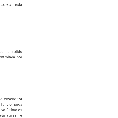
ica, etc. nada
se ha solido
ontrolada por
 la enseñanza
 funcionarios
tivo último es
ginativas e