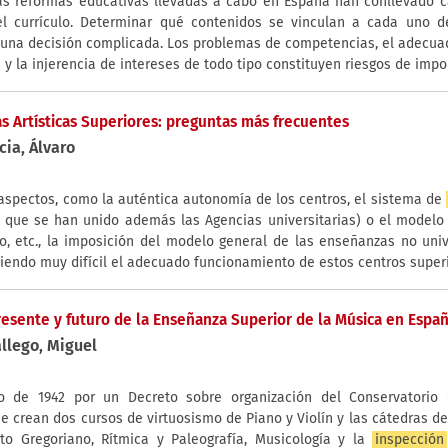
as reformas educativas llevadas a cabo en España han conllevado 
l currículo. Determinar qué contenidos se vinculan a cada uno de
 una decisión complicada. Los problemas de competencias, el adecua
 y la injerencia de intereses de todo tipo constituyen riesgos de impo
s Artísticas Superiores: preguntas más frecuentes
cia, Álvaro
 aspectos, como la auténtica autonomía de los centros, el sistema de
l que se han unido además las Agencias universitarias) o el modelo
o, etc., la imposición del modelo general de las enseñanzas no univ
iendo muy difícil el adecuado funcionamiento de estos centros superi
resente y futuro de la Enseñanza Superior de la Música en Espa
llego, Miguel
io de 1942 por un Decreto sobre organización del Conservatorio
 crean dos cursos de virtuosismo de Piano y Violín y las cátedras de
to Gregoriano, Rítmica y Paleografía, Musicología y la
inspección