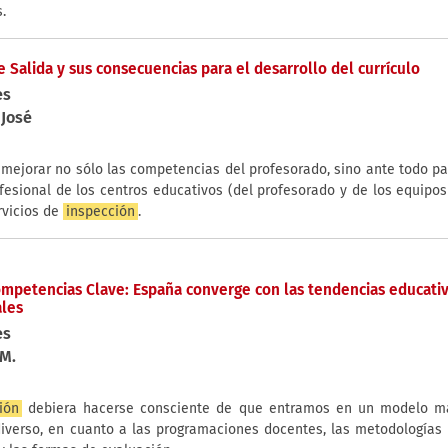
.
de Salida y sus consecuencias para el desarrollo del currículo
es
 José
 mejorar no sólo las competencias del profesorado, sino ante todo pa
esional de los centros educativos (del profesorado y de los equipos 
rvicios de
inspección
.
petencias Clave: España converge con las tendencias educati
ales
es
 M.
ión
debiera hacerse consciente de que entramos en un modelo má
diverso, en cuanto a las programaciones docentes, las metodologías 