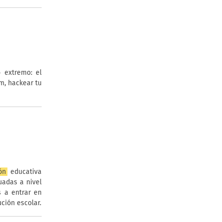
 extremo: el
m, hackear tu
ón
educativa
uadas a nivel
s a entrar en
ución escolar.