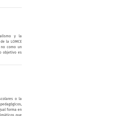
alismo y la
” de la LOMCE
y no como un
o objetivo es
scolares o la
pedagógicos,
igual forma en
limáticos que