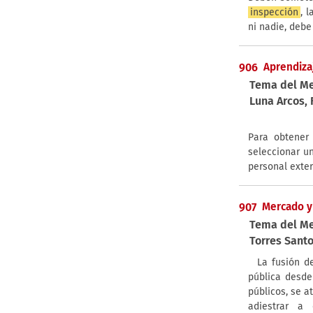
inspección
, 
ni nadie, debe
906
Aprendiza
Tema del M
Luna Arcos, 
Para obtener
seleccionar u
personal exte
907
Mercado y
Tema del M
Torres Santo
La fusión d
pública desde
públicos, se a
adiestrar a