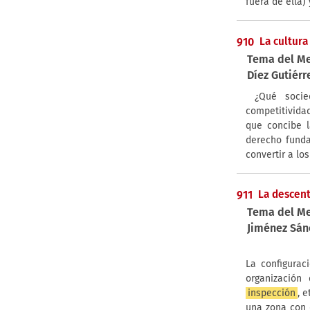
fuera de ella)
910
La cultura
Tema del M
Díez Gutiérr
¿Qué socie
competitivida
que concibe 
derecho funda
convertir a lo
911
La descentr
Tema del M
Jiménez Sán
La configurac
organización 
inspección
, 
una zona con 