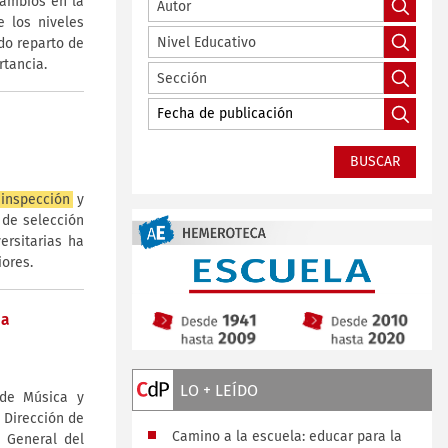
cambios en la
Autor
 los niveles
Nivel Educativo
do reparto de
rtancia.
Sección
inspección
y
 de selección
ersitarias ha
ores.
ña
LO + LEÍDO
 de Música y
 Dirección de
Camino a la escuela: educar para la
General del