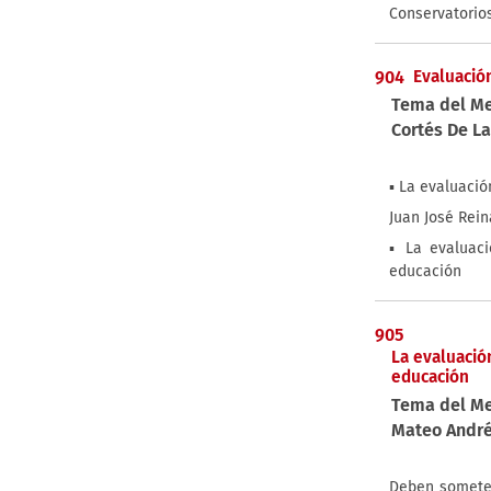
2016 (89)
Conservatorios
Legislación (3)
2015 (110)
Dossier (2)
2014 (79)
Reseña de Sentencias (2)
904
Evaluació
2013 (20)
Tema del M
Actualidad Internacional (1)
2012 (4)
Cortés De La
Agenda (1)
2011 (9)
Cultura (1)
2006 (1)
▪ La evaluació
2002 (1)
Juan José Rein
1993 (1)
▪ La evaluac
1991 (1)
educación
1981 (1)
1980 (1)
905
1979 (2)
La evaluació
1977 (3)
educación
Tema del M
Mateo André
Deben someter