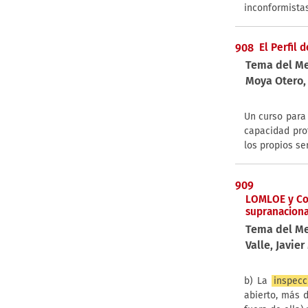
inconformistas
908
El Perfil 
Tema del M
Moya Otero,
Un curso para
capacidad prof
los propios se
909
LOMLOE y Com
supranacion
Tema del M
Valle, Javier
b) La
inspecc
abierto, más 