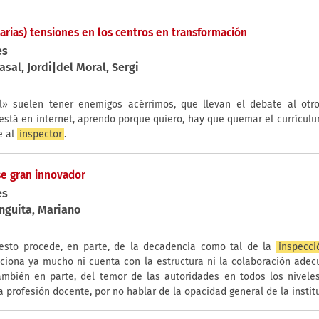
arias) tensiones en los centros en transformación
es
al, Jordi|del Moral, Sergi
l» suelen tener enemigos acérrimos, que llevan el debate al otro
está en internet, aprendo porque quiero, hay que quemar el currículu
e al
inspector
.
ese gran innovador
es
nguita, Mariano
esto procede, en parte, de la decadencia como tal de la
inspecci
cciona ya mucho ni cuenta con la estructura ni la colaboración adec
también en parte, del temor de las autoridades en todos los nivele
la profesión docente, por no hablar de la opacidad general de la instit