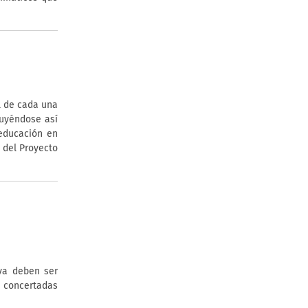
l de cada una
tuyéndose así
ducación en
 del Proyecto
va deben ser
s concertadas