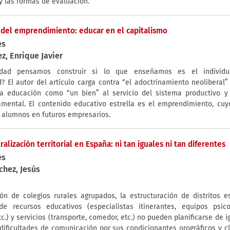
 y las formas de evaluación.
 del emprendimiento: educar en el capitalismo
es
ez, Enrique Javier
dad pensamos construir si lo que enseñamos es el individu
d? El autor del artículo carga contra “el adoctrinamiento neoliberal
la educación como “un bien” al servicio del sistema productivo 
mental. El contenido educativo estrella es el emprendimiento, cuy
s alumnos en futuros empresarios.
alización territorial en España: ni tan iguales ni tan diferentes
es
chez, Jesús
ión de colegios rurales agrupados, la estructuración de distritos e
de recursos educativos (especialistas itinerantes, equipos psico
etc.) y servicios (transporte, comedor, etc.) no pueden planificarse de 
dificultades de comunicación por sus condicionantes orográficos y c