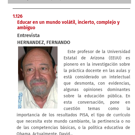
Monográfico (44)
2026 (47)
Artículos (28)
2025 (79)
1.126
Experiencias (28)
2024 (68)
Educar en un mundo volátil, incierto, complejo y
Internacional (27)
ambiguo
2023 (65)
Entrevista (26)
Entrevista
2022 (73)
HERNANDEZ, FERNANDO
Actualidad (23)
2021 (91)
Editorial (19)
Este profesor de la Universidad
2020 (80)
Dossier (7)
Estatal de Arizona (EEUU) es
2019 (109)
pionero en la investigación sobre
Mural (7)
2018 (100)
la práctica docente en las aulas y
Espacio TIC (6)
2017 (89)
está considerado un intelectual
Agenda (4)
que desmonta, con evidencias,
2016 (63)
Libros (4)
algunas opiniones dominantes
2015 (82)
sobre la educación pública. En
Hoy es Noticia (2)
2014 (67)
esta conversación, pone en
A Fondo (1)
2013 (23)
cuestión temas como la
Campus abierto (1)
importancia de los resultados PISA, el tipo de currículo
2012 (44)
Firmas (1)
que necesita este mundo cambiante, la pertinencia o no
2011 (30)
de las competencias básicas, o la política educativa de
Hecho en la escuela (1)
2008 (1)
Obama. Actualmente, David...