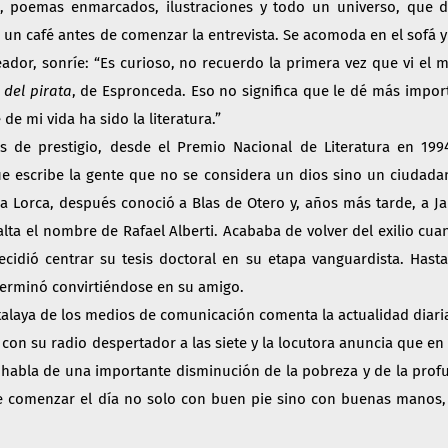
i, poemas enmarcados, ilustraciones y todo un universo, que d
 un café antes de comenzar la entrevista. Se acomoda en el sofá 
or, sonríe: “Es curioso, no recuerdo la primera vez que vi el m
 del pirata
, de Espronceda. Eso no significa que le dé más import
 de mi vida ha sido la literatura.”
 de prestigio, desde el Premio Nacional de Literatura en 199
 que escribe la gente que no se considera un dios sino un ciudada
a Lorca, después conoció a Blas de Otero y, años más tarde, a Ja
ta el nombre de Rafael Alberti. Acababa de volver del exilio cua
decidió centrar su tesis doctoral en su etapa vanguardista. Hast
terminó convirtiéndose en su amigo.
atalaya de los medios de comunicación comenta la actualidad diaria
on su radio despertador a las siete y la locutora anuncia que en
a habla de una importante disminución de la pobreza y de la prof
 de comenzar el día no solo con buen pie sino con buenas manos