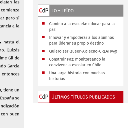
elatan las
y comienza
LO + LEÍDO
ar pero sí
Camino a la escuela: educar para la
ancia a la
paz
Innovar y empoderar a los alumnos
4 hasta el
para liderar su propio destino
no. Quizás
Quiero ser Queer-ARTecno-CREATIV@
ime Gil de
Construir Paz: monitoreando la
convivencia escolar en Chile
ndo García
Una larga historia con muchas
a entonces
historias
, tiene un
ÚLTIMOS TÍTULOS PUBLICADOS
 España se
undización
, con buen