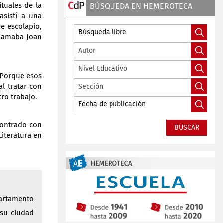
ituales de la
BÚSQUEDA EN HEMEROTECA
sistí a una
e escolapio,
llamaba Joan
Autor
Nivel Educativo
 Porque esos
l tratar con
Sección
ro trabajo.
contrado con
Literatura en
partamento
 su ciudad