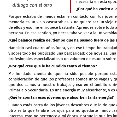
necesaria en esta époc
diálogo con el otro
¿Por qué ha vuelto a l
Porque echaba de menos estar en contacto con los jóvene
memoria es un viejo cascarrabias. Y no quiero ser un viejo
de ellos y eso me enriquece bastante. Aprendes sobre todo a 
persona. En ese sentido, yo necesitaba volver a la Universi
¿Qué balance realiza del tiempo que ha pasado fuera de las 
Han sido casi cuatro años fuera, y en ese tiempo he traba
y sobre todo he publicado una barbaridad: dos novelas, una 
profesionales especializados o un volumen de estudio sobre 
¿Por qué cree que le ha cundido tanto el tiempo?
Me he dado cuenta de que ha sido posible porque estab
consideración de que los profesores somos unos vagos y q
que dedicamos a nuestro trabajo, y eso en el ámbito unive
Primaria o Secundaria. Es una energía muy absorbente, y es e
¿Qué le aportan esos jóvenes que absorben tanta energía?
Cuando estás cerca de los jóvenes descubres que lo de que 
otro es lo que te abre los ojos para no quedarte inmovili
interesa, esto no pertenece a mi época, porque lo que les int