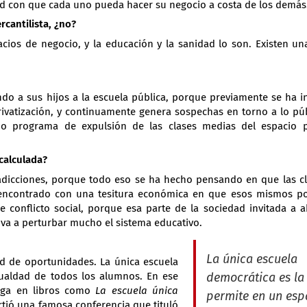
rtad con que cada uno pueda hacer su negocio a costa de los demás
rcantilista, ¿no?
cios de negocio, y la educación y la sanidad lo son. Existen un
do a sus hijos a la escuela pública, porque previamente se ha i
privatización, y continuamente genera sospechas en torno a lo pú
do programa de expulsión de las clases medias del espacio p
calculada?
adicciones, porque todo eso se ha hecho pensando en que las c
 encontrado con una tesitura económica en que esos mismos p
 conflicto social, porque esa parte de la sociedad invitada a 
o va a perturbar mucho el sistema educativo.
La única escuela
dad de oportunidades. La única escuela
gualdad de todos los alumnos. En ese
democrática es la
iaga en libros como
La escuela única
permite en un esp
artió una famosa conferencia que tituló