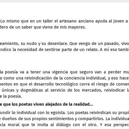
 Lo mismo que en un taller el artesano anciano ayuda al joven a 
dero de un saber que viene de mis mayores.
nteamiento, su nudo y su desenlace. Que vengo de un pasado, viv
indico la necesidad de sentirse parte de un relato. A mí eso tam
 la poesía va a tener una vigencia que seguro van a perder m
do como una reivindicación de la conciencia individual, y eso hac
entos en que el desarrollo tecnológico corre el riesgo de conver
nicas y dogmáticas al servicio de los mercados, reivindicar l
e la poesía.
 que los poetas viven alejados de la realidad...
undir lo individual con lo egoísta. Los poetas reivindican su prop
e dueños de sus propios sentimientos y compartirlos. La individu
ia moral que te invita al diálogo con el otro. Y esa perspe