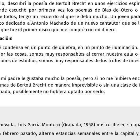
o, descubrí la poesía de Bertolt Brecht en unos ejercicios espir
nde escuché por primera vez los poemas de Blas de Otero o a
de todos, tengo un recuerdo al que le debo mucho. Un joven padr
sco dedicado a Antonio Machado de un nuevo cantautor que se 
 que fue el primer disco que me compré con mi dinero.
ación!
e condensa en un punto de quiebra, en un punto de iluminación.
or las cosas, somos muy responsables al cerrar nuestra aula o a
 planes de estudios, somos muy responsables de los frutos de nuest
a mi padre le gustaba mucho la poesía, pero si no me hubiera en
emas de Bertolt Brecht de manera imprevisible o sin una clase de 
hado, posiblemente no hubiera optado por serlo.
nevada. Luis García Montero (Granada, 1958) nos recibe en su a
 febrero pasado, alterna estancias semanales entre la capital y