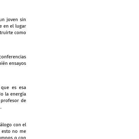
un joven sin
 en el lugar
struirte como
conferencias
mbién ensayos
 que es esa
o la energía
 profesor de
.
álogo con el
r esto no me
alumnos o con