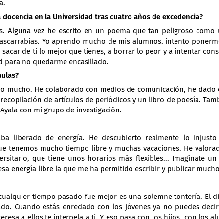
a.
a docencia en la Universidad tras cuatro años de excedencia?
s. Alguna vez he escrito en un poema que tan peligroso como 
 cascarrabias. Yo aprendo mucho de mis alumnos, intento ponerme
sacar de ti lo mejor que tienes, a borrar lo peor y a intentar con
dad para no quedarme encasillado.
aulas?
jado mucho. He colaborado con medios de comunicación, he dado 
recopilación de artículos de periódicos y un libro de poesía. Ta
Ayala con mi grupo de investigación.
a liberado de energía. He descubierto realmente lo injusto
ue tenemos mucho tiempo libre y muchas vacaciones. He valorad
rsitario, que tiene unos horarios más flexibles... Imagínate un
sa energía libre la que me ha permitido escribir y publicar mucho
cualquier tiempo pasado fue mejor es una solemne tontería. El di
zado. Cuando estás enredado con los jóvenes ya no puedes deci
eresa a ellos te interpela a ti. Y eso pasa con los hijos, con los 