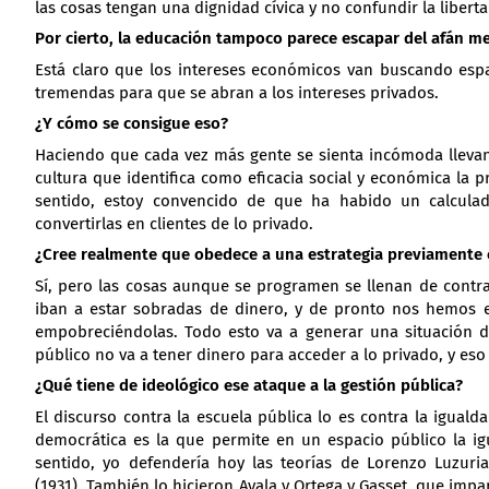
las cosas tengan una dignidad cívica y no confundir la libe
Por cierto, la educación tampoco parece escapar del afán me
Está claro que los intereses económicos van buscando espa
tremendas para que se abran a los intereses privados.
¿Y cómo se consigue eso?
Haciendo que cada vez más gente se sienta incómoda llevan
cultura que identifica como eficacia social y económica la 
sentido, estoy convencido de que ha habido un calcula
convertirlas en clientes de lo privado.
¿Cree realmente que obedece a una estrategia previamente 
Sí, pero las cosas aunque se programen se llenan de contr
iban a estar sobradas de dinero, y de pronto nos hemos
empobreciéndolas. Todo esto va a generar una situación de
público no va a tener dinero para acceder a lo privado, y es
¿Qué tiene de ideológico ese ataque a la gestión pública?
El discurso contra la escuela pública lo es contra la igual
democrática es la que permite en un espacio público la i
sentido, yo defendería hoy las teorías de Lorenzo Luzur
(1931). También lo hicieron Ayala y Ortega y Gasset, que imp