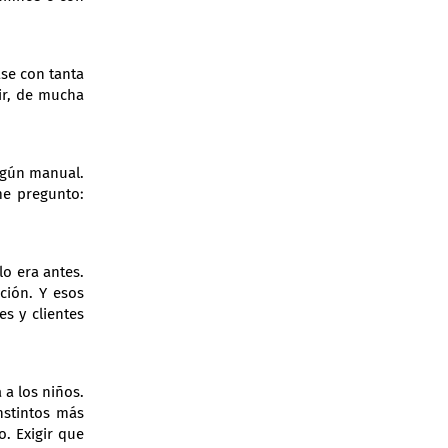
se con tanta
ir, de mucha
lgún manual.
e pregunto:
lo era antes.
ción. Y esos
s y clientes
 a los niños.
nstintos más
. Exigir que