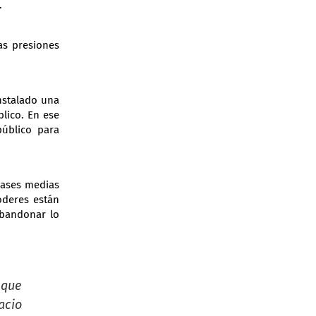
.
as presiones
nstalado una
blico. En ese
úblico para
lases medias
oderes están
abandonar lo
 que
acio