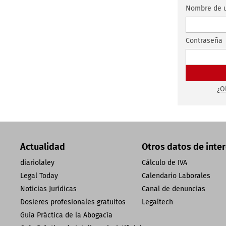
Nombre de u
Contraseña
¿O
Actualidad
Otros datos de inte
diariolaley
Cálculo de IVA
Legal Today
Calendario Laborales
Noticias Jurídicas
Canal de denuncias
Dosieres profesionales gratuitos
Legaltech
Guía Práctica de la Abogacía