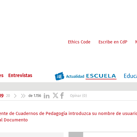
Ethics Code
Escribe en CdP
es
Entrevistas
19
20
de 1.156
Opinar (0)
liente de Cuadernos de Pedagogía introduzca su nombre de usuari
 al Documento