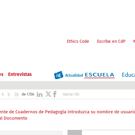
Ethics Code
Escribe en CdP
es
Entrevistas
6
de 1.156
Opinar (0)
liente de Cuadernos de Pedagogía introduzca su nombre de usuari
 al Documento