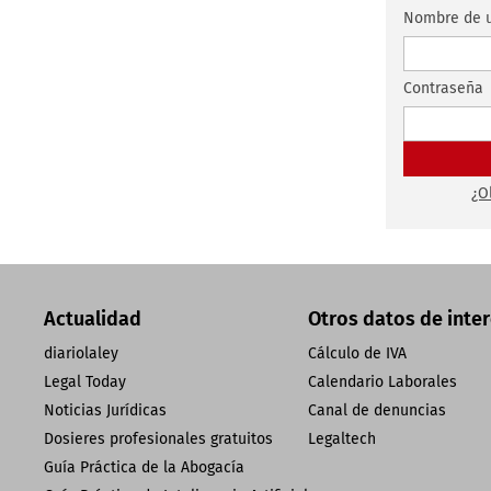
Nombre de u
Contraseña
¿O
Actualidad
Otros datos de inte
diariolaley
Cálculo de IVA
Legal Today
Calendario Laborales
Noticias Jurídicas
Canal de denuncias
Dosieres profesionales gratuitos
Legaltech
Guía Práctica de la Abogacía