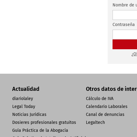
Nombre de u
Contraseña
¿O
Actualidad
Otros datos de inte
diariolaley
Cálculo de IVA
Legal Today
Calendario Laborales
Noticias Jurídicas
Canal de denuncias
Dosieres profesionales gratuitos
Legaltech
Guía Práctica de la Abogacía