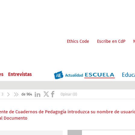
Ethics Code
Escribe en CdP
es
Entrevistas
3
de 964
Opinar (0)
liente de Cuadernos de Pedagogía introduzca su nombre de usuari
 al Documento